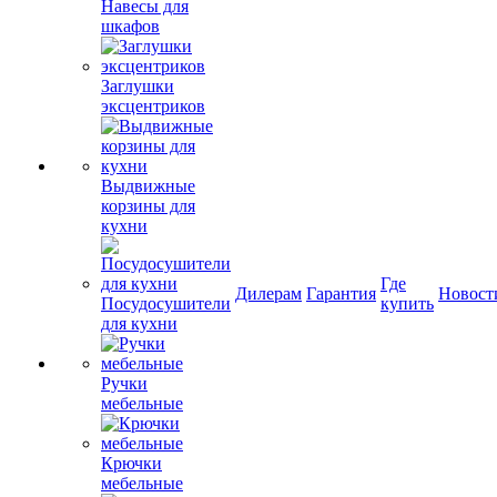
Навесы для
шкафов
Заглушки
эксцентриков
Выдвижные
корзины для
кухни
Где
Дилерам
Гарантия
Новост
Посудосушители
купить
для кухни
Ручки
мебельные
Крючки
мебельные