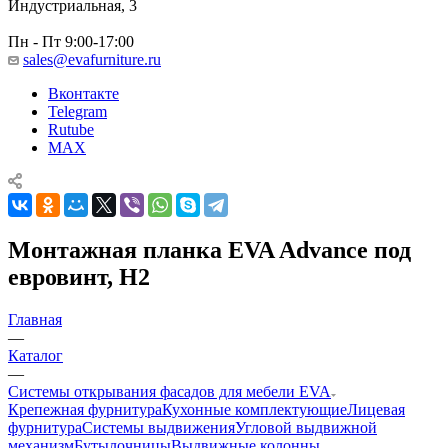
Индустриальная, 3
Пн - Пт 9:00-17:00
sales@evafurniture.ru
Вконтакте
Telegram
Rutube
MAX
Монтажная планка EVA Advance под
евровинт, H2
Главная
—
Каталог
—
Системы открывания фасадов для мебели EVA
Крепежная фурнитура
Кухонные комплектующие
Лицевая
фурнитура
Системы выдвижения
Угловой выдвижной
механизм
Бутылочницы
Выдвижные колонны