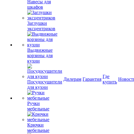
Навесы для
шкафов
Заглушки
эксцентриков
Выдвижные
корзины для
кухни
Где
Дилерам
Гарантия
Новост
Посудосушители
купить
для кухни
Ручки
мебельные
Крючки
мебельные