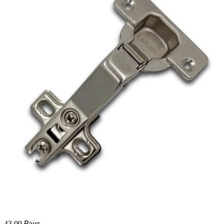
43.09
₽
/шт