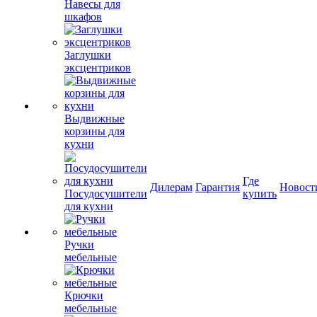
Навесы для
шкафов
Заглушки
эксцентриков
Выдвижные
корзины для
кухни
Где
Дилерам
Гарантия
Новост
Посудосушители
купить
для кухни
Ручки
мебельные
Крючки
мебельные