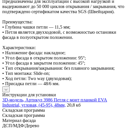
Предназначены для эксплуатации с высокой нагрузкой и
выдерживают до 50 000 циклов открывания / закрывания, что
подтверждено сертификатом качества SGS (Швейцария).
Преимущества:
• Глубина чашки петли — 11,5 мм;
• Петля является двухходовой, с возможностью остановки
фасада в полуоткрытом положении.
Характеристики:
• Наложение фасада: накладное;
• Угол фасада в открытом положении: 95°;
• Угол фасада в закрытом положении: 45°;
• Тип открывания/закрывания: без плавного закрывания;
• Тип монтажа: Slide-on;
• Ход петли: Two way (двуходовая);
• Присадка петли — 48/6 мм.
Инструкции для установки
3D-модель, Артикул 3986 Петля с монт планкой EVA
Industrial, угловая, (45-95), 48мм,
20,8 кб
Складская программа
Складская программа
Материал фасада
ДСП/МДФ/Дерево