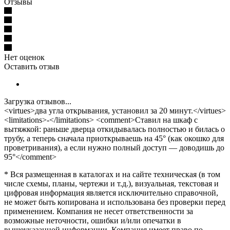
Отзывы
Нет оценок
Оставить отзыв
Загрузка отзывов...
<virtues>два угла открывания, установил за 20 минут.</virtues>
<limitations>-</limitations> <comment>Ставил на шкаф с
вытяжкой: раньше дверца откидывалась полностью и билась о
трубу, а теперь сначала приоткрываешь на 45° (как окошко для
проветривания), а если нужно полный доступ — доводишь до
95°</comment>
* Вся размещенная в каталогах и на сайте техническая (в том
числе схемы, планы, чертежи и т.д.), визуальная, текстовая и
цифровая информация является исключительно справочной,
не может быть копирована и использована без проверки перед
применением. Компания не несет ответственности за
возможные неточности, ошибки и/или опечатки в
вышеуказанной информации. Компания имеет право по