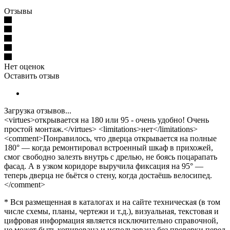
Отзывы
Нет оценок
Оставить отзыв
Загрузка отзывов...
<virtues>открывается на 180 или 95 - очень удобно! Очень
простой монтаж.</virtues> <limitations>нет</limitations>
<comment>Понравилось, что дверца открывается на полные
180° — когда ремонтировал встроенный шкаф в прихожей,
смог свободно залезть внутрь с дрелью, не боясь поцарапать
фасад. А в узком коридоре выручила фиксация на 95° —
теперь дверца не бьётся о стену, когда достаёшь велосипед.
</comment>
* Вся размещенная в каталогах и на сайте техническая (в том
числе схемы, планы, чертежи и т.д.), визуальная, текстовая и
цифровая информация является исключительно справочной,
не может быть копирована и использована без проверки перед