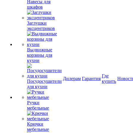
Навесы для
шкафов
Заглушки
эксцентриков
Выдвижные
корзины для
кухни
Где
Дилерам
Гарантия
Новост
Посудосушители
купить
для кухни
Ручки
мебельные
Крючки
мебельные