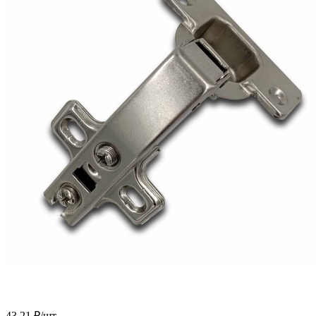
43.21
₽
/шт