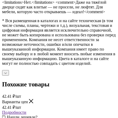
<limitations>Нет.</limitations> <comment>Даже на тяжёлой
дверце сидят как влитые — не просели, не люфтят. Для
мебели, которую часто открываешь — идеал!</comment>
* Вся размещенная в каталогах и на сайте техническая (в том
числе схемы, планы, чертежи и т.д.), визуальная, текстовая и
цифровая информация является исключительно справочной,
не может быть копирована и использована без проверки перед
применением. Компания не несет ответственности за
возможные неточности, ошибки и/или опечатки в
вышеуказанной информации. Компания имеет право по
своему выбору и в любой момент вносить любые изменения в
вышеуказанную информацию. Цвета в каталоге и на сайте
могут не полностью совпадать с цветом изделий.
Похожие товары
42.41
₽
/шт
Варианты цен
42.41
₽
/шт
Подробности
Нашли дешевле?