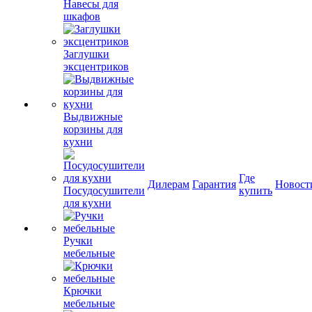
Навесы для
шкафов
Заглушки
эксцентриков
Выдвижные
корзины для
кухни
Где
Дилерам
Гарантия
Новост
Посудосушители
купить
для кухни
Ручки
мебельные
Крючки
мебельные