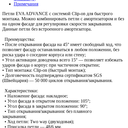
Примечания
Петли EVA ADVANCE с системой Clip-on для быстрого
монтажа. Можно комбинировать петли с амортизатором и без
на одном фасаде для регулировки скорости закрывания.
Данные петли без встроенного амортизатора.
Преимущества:
• После открывания фасада на 45° имеет свободный ход, что
позволяет фасаду останавливаться в любом положении, без
риска удара о соседние корпуса или стену;
• Угол активации доводчика всего 15° — позволяет избежать
ударов фасада о корпус при частичном открытии;
• Тип монтажа: Clip-on (быстрый монтаж);
• Долговечность подтверждена сертификатом SGS
(Швейцария) — 50 000 циклов открывания/закрывания.
Характеристики:
• Наложение фасада: накладное;
• Угол фасада в открытом положении: 105°;
• Угол фасада в закрытом положении: 90°;
• Тип открывания/закрывания: без плавного
закрывания;
• Ход петли: Two way (двуходовая);
• Присадка петли — 48/6 мм.