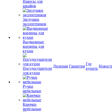
Навесы для
шкафов
Заглушки
эксцентриков
Выдвижные
корзины для
кухни
Где
Дилерам
Гарантия
Новост
Посудосушители
купить
для кухни
Ручки
мебельные
Крючки
мебельные