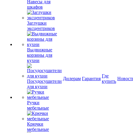
Навесы для
шкафов
Заглушки
эксцентриков
Выдвижные
корзины для
кухни
Где
Дилерам
Гарантия
Новост
Посудосушители
купить
для кухни
Ручки
мебельные
Крючки
мебельные