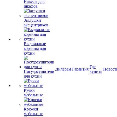
Навесы для
шкафов
Заглушки
эксцентриков
Выдвижные
корзины для
кухни
Где
Дилерам
Гарантия
Новост
Посудосушители
купить
для кухни
Ручки
мебельные
Крючки
мебельные