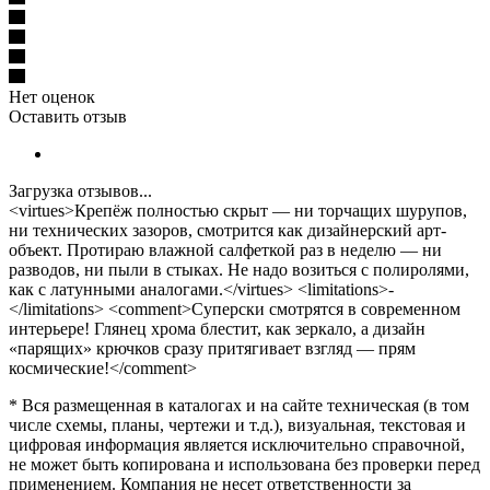
Нет оценок
Оставить отзыв
Загрузка отзывов...
<virtues>Крепёж полностью скрыт — ни торчащих шурупов,
ни технических зазоров, смотрится как дизайнерский арт-
объект. Протираю влажной салфеткой раз в неделю — ни
разводов, ни пыли в стыках. Не надо возиться с полиролями,
как с латунными аналогами.</virtues> <limitations>-
</limitations> <comment>Суперски смотрятся в современном
интерьере! Глянец хрома блестит, как зеркало, а дизайн
«парящих» крючков сразу притягивает взгляд — прям
космические!</comment>
* Вся размещенная в каталогах и на сайте техническая (в том
числе схемы, планы, чертежи и т.д.), визуальная, текстовая и
цифровая информация является исключительно справочной,
не может быть копирована и использована без проверки перед
применением. Компания не несет ответственности за