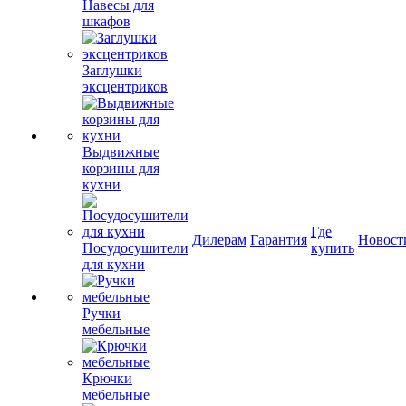
Навесы для
шкафов
Заглушки
эксцентриков
Выдвижные
корзины для
кухни
Где
Дилерам
Гарантия
Новост
Посудосушители
купить
для кухни
Ручки
мебельные
Крючки
мебельные