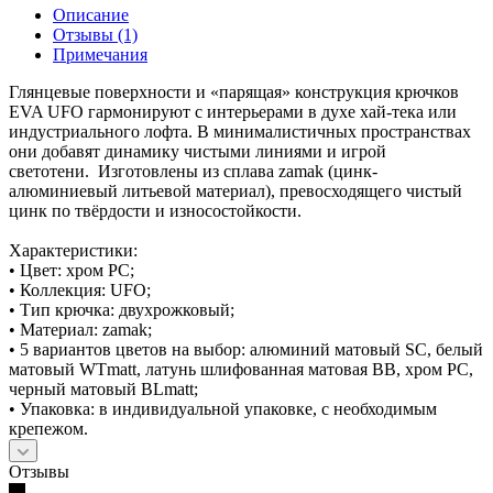
Описание
Отзывы (1)
Примечания
Глянцевые поверхности и «парящая» конструкция крючков
EVA UFO гармонируют с интерьерами в духе хай-тека или
индустриального лофта. В минималистичных пространствах
они добавят динамику чистыми линиями и игрой
светотени. Изготовлены из сплава zamak (цинк-
алюминиевый литьевой материал), превосходящего чистый
цинк по твёрдости и износостойкости.
Характеристики:
• Цвет: хром PC;
• Коллекция: UFO;
• Тип крючка: двухрожковый;
• Материал: zamak;
• 5 вариантов цветов на выбор: алюминий матовый SC, белый
матовый WTmatt, латунь шлифованная матовая BB, хром PC,
черный матовый BLmatt;
• Упаковка: в индивидуальной упаковке, с необходимым
крепежом.
Отзывы