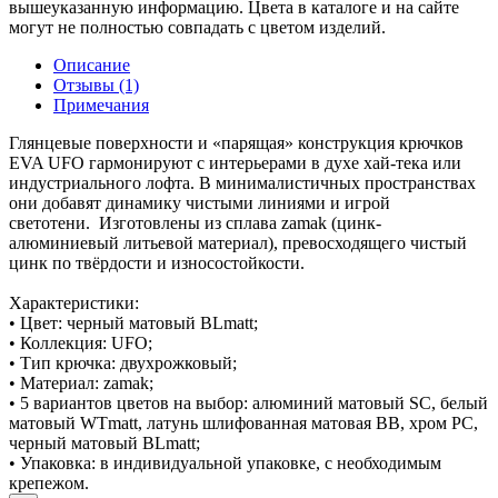
вышеуказанную информацию. Цвета в каталоге и на сайте
могут не полностью совпадать с цветом изделий.
Описание
Отзывы (1)
Примечания
Глянцевые поверхности и «парящая» конструкция крючков
EVA UFO гармонируют с интерьерами в духе хай-тека или
индустриального лофта. В минималистичных пространствах
они добавят динамику чистыми линиями и игрой
светотени. Изготовлены из сплава zamak (цинк-
алюминиевый литьевой материал), превосходящего чистый
цинк по твёрдости и износостойкости.
Характеристики:
• Цвет: черный матовый BLmatt;
• Коллекция: UFO;
• Тип крючка: двухрожковый;
• Материал: zamak;
• 5 вариантов цветов на выбор: алюминий матовый SC, белый
матовый WTmatt, латунь шлифованная матовая BB, хром PC,
черный матовый BLmatt;
• Упаковка: в индивидуальной упаковке, с необходимым
крепежом.