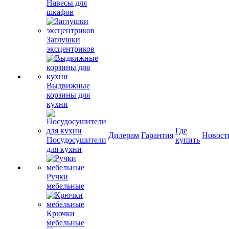
Навесы для
шкафов
Заглушки
эксцентриков
Выдвижные
корзины для
кухни
Где
Дилерам
Гарантия
Новост
Посудосушители
купить
для кухни
Ручки
мебельные
Крючки
мебельные