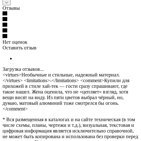
Отзывы
Нет оценок
Оставить отзыв
Загрузка отзывов...
<virtues>Необычные и стильные, надежный материал.
</virtues> <limitations>-</limitations> <comment>Купили для
прихожей в стиле хай-тек — гости сразу спрашивают, где
такие нашел. Жена оценила, что не «цепляет» взгляд, хотя
вещи висят на виду. Из пяти цветов выбрал чёрный, но,
думаю, матовый алюминий тоже смотрелся бы огонь.
</comment>
* Вся размещенная в каталогах и на сайте техническая (в том
числе схемы, планы, чертежи и т.д.), визуальная, текстовая и
цифровая информация является исключительно справочной,
не может быть копирована и использована без проверки перед