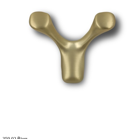
359.02
₽
/шт