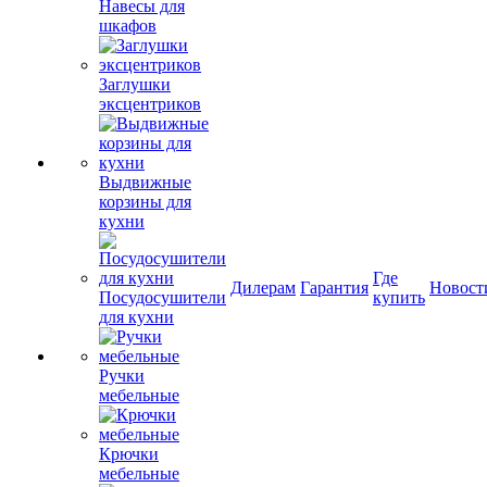
Навесы для
шкафов
Заглушки
эксцентриков
Выдвижные
корзины для
кухни
Где
Дилерам
Гарантия
Новост
Посудосушители
купить
для кухни
Ручки
мебельные
Крючки
мебельные