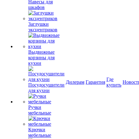
Навесы для
шкафов
Заглушки
эксцентриков
Выдвижные
корзины для
кухни
Где
Дилерам
Гарантия
Новост
Посудосушители
купить
для кухни
Ручки
мебельные
Крючки
мебельные