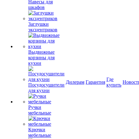
Навесы для
шкафов
Заглушки
эксцентриков
Выдвижные
корзины для
кухни
Где
Дилерам
Гарантия
Новост
Посудосушители
купить
для кухни
Ручки
мебельные
Крючки
мебельные