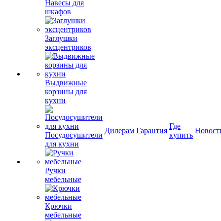
Навесы для
шкафов
Заглушки
эксцентриков
Выдвижные
корзины для
кухни
Где
Дилерам
Гарантия
Новост
Посудосушители
купить
для кухни
Ручки
мебельные
Крючки
мебельные